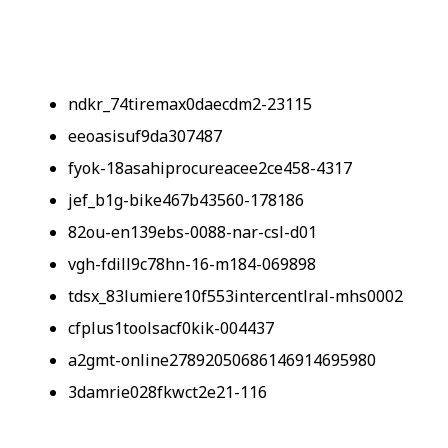
ndkr_74tiremax0daecdm2-23115
eeoasisuf9da307487
fyok-18asahiprocureacee2ce458-4317
jef_b1g-bike467b43560-178186
82ou-en139ebs-0088-nar-csl-d01
vgh-fdill9c78hn-16-m184-069898
tdsx_83lumiere10f553intercentlral-mhs0002
cfplus1toolsacf0kik-004437
a2gmt-online27892050686146914695980
3damrie028fkwct2e21-116