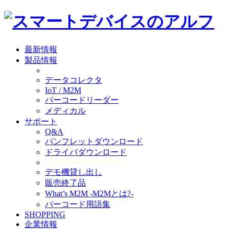
最新情報
製品情報
データコレクタ
IoT / M2M
バーコードリーダー
メディカル
サポート
Q&A
パンフレットダウンロード
ドライバダウンロード
デモ機貸し出し
販売終了品
What’s M2M -M2Mとは?-
バーコード用語集
SHOPPING
企業情報