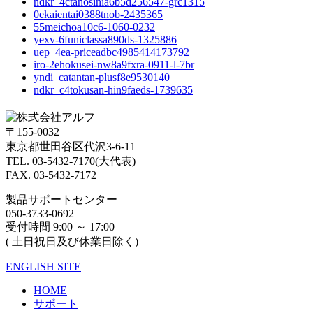
ndkr_4ctanosinia6b5d256547-grc1315
0ekaientai0388tnob-2435365
55meichoa10c6-1060-0232
yexv-6funiclassa890ds-1325886
uep_4ea-priceadbc4985414173792
iro-2ehokusei-nw8a9fxra-0911-l-7br
yndi_catantan-plusf8e9530140
ndkr_c4tokusan-hin9faeds-1739635
〒155-0032
東京都世田谷区代沢3-6-11
TEL. 03-5432-7170(大代表)
FAX. 03-5432-7172
製品サポートセンター
050-3733-0692
受付時間 9:00 ～ 17:00
( 土日祝日及び休業日除く)
ENGLISH SITE
HOME
サポート