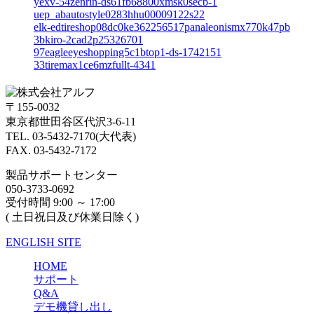
yexv-54zenrin-ds61fb68800xmsk0secb-1
uep_abautostyle0283hhu00009122s22
elk-edtireshop08dc0ke362256517panaleonismx770k47pb
3bkiro-2cad2p25326701
97eagleeyeshopping5c1btop1-ds-1742151
33tiremax1ce6mzfullt-4341
〒155-0032
東京都世田谷区代沢3-6-11
TEL. 03-5432-7170(大代表)
FAX. 03-5432-7172
製品サポートセンター
050-3733-0692
受付時間 9:00 ～ 17:00
( 土日祝日及び休業日除く)
ENGLISH SITE
HOME
サポート
Q&A
デモ機貸し出し