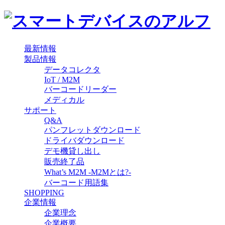
最新情報
製品情報
データコレクタ
IoT / M2M
バーコードリーダー
メディカル
サポート
Q&A
パンフレットダウンロード
ドライバダウンロード
デモ機貸し出し
販売終了品
What’s M2M -M2Mとは?-
バーコード用語集
SHOPPING
企業情報
企業理念
企業概要