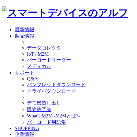
最新情報
製品情報
データコレクタ
IoT / M2M
バーコードリーダー
メディカル
サポート
Q&A
パンフレットダウンロード
ドライバダウンロード
デモ機貸し出し
販売終了品
What’s M2M -M2Mとは?-
バーコード用語集
SHOPPING
企業情報