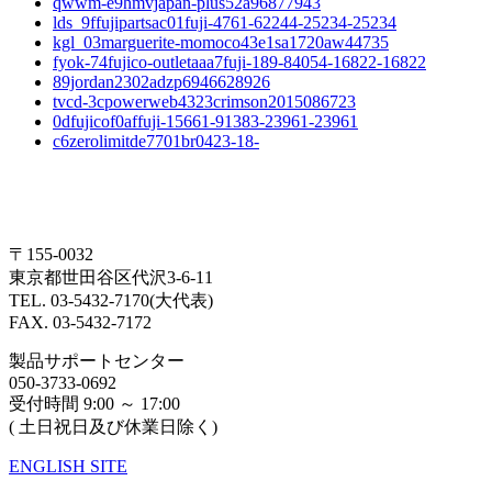
qwwm-e9hmvjapan-plus52a96877943
lds_9ffujipartsac01fuji-4761-62244-25234-25234
kgl_03marguerite-momoco43e1sa1720aw44735
fyok-74fujico-outletaaa7fuji-189-84054-16822-16822
89jordan2302adzp6946628926
tvcd-3cpowerweb4323crimson2015086723
0dfujicof0affuji-15661-91383-23961-23961
c6zerolimitde7701br0423-18-
〒155-0032
東京都世田谷区代沢3-6-11
TEL. 03-5432-7170(大代表)
FAX. 03-5432-7172
製品サポートセンター
050-3733-0692
受付時間 9:00 ～ 17:00
( 土日祝日及び休業日除く)
ENGLISH SITE