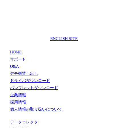
製品サポートセンター
050-3733-0692
受付時間 9:00 ～ 17:00
( 土日祝日及び休業日除く)
ENGLISH SITE
HOME
サポート
Q&A
デモ機貸し出し
ドライバダウンロード
パンフレットダウンロード
企業情報
採用情報
個人情報の取り扱いについて
データコレクタ