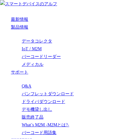
最新情報
製品情報
データコレクタ
IoT / M2M
バーコードリーダー
メディカル
サポート
Q&A
パンフレットダウンロード
ドライバダウンロード
デモ機貸し出し
販売終了品
What’s M2M -M2Mとは?-
バーコード用語集