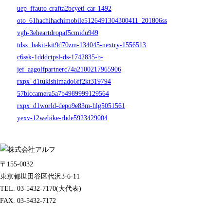
uep_ffauto-crafta2bcyeti-car-1492
oto_61hachihachimobile5126491304300411_201806ss
vgh-3eheartdropaf5cmidu949
tdsx_bakit-kit9d70zm-134045-nextry-1556513
c6ssk-1dddctpsl-ds-1742835-b-
jef_aagolfpartnerc74a2100217965906
rxpx_d1tukishimado6ff2kt319794
57biccamera5a7b4989999129564
rxpx_d1world-depo9e83m-hlg5051561
yexv-12webike-rbde5923429004
〒155-0032
東京都世田谷区代沢3-6-11
TEL. 03-5432-7170(大代表)
FAX. 03-5432-7172