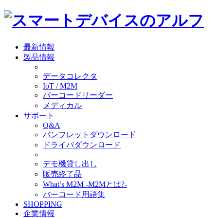
最新情報
製品情報
データコレクタ
IoT / M2M
バーコードリーダー
メディカル
サポート
Q&A
パンフレットダウンロード
ドライバダウンロード
デモ機貸し出し
販売終了品
What’s M2M -M2Mとは?-
バーコード用語集
SHOPPING
企業情報