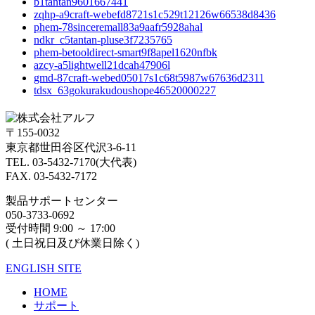
b1tantan9601667441
zqhp-a9craft-webefd8721s1c529t12126w66538d8436
phem-78sinceremall83a9aafr5928ahal
ndkr_c5tantan-pluse3f7235765
phem-betooldirect-smart9f8apel1620nfbk
azcy-a5lightwell21dcah47906l
gmd-87craft-webed05017s1c68t5987w67636d2311
tdsx_63gokurakudoushope46520000227
〒155-0032
東京都世田谷区代沢3-6-11
TEL. 03-5432-7170(大代表)
FAX. 03-5432-7172
製品サポートセンター
050-3733-0692
受付時間 9:00 ～ 17:00
( 土日祝日及び休業日除く)
ENGLISH SITE
HOME
サポート