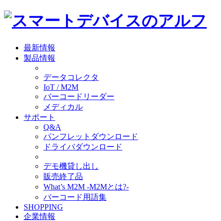
最新情報
製品情報
データコレクタ
IoT / M2M
バーコードリーダー
メディカル
サポート
Q&A
パンフレットダウンロード
ドライバダウンロード
デモ機貸し出し
販売終了品
What’s M2M -M2Mとは?-
バーコード用語集
SHOPPING
企業情報