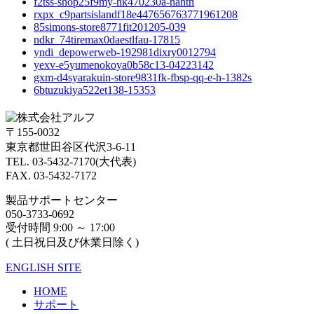
f2tss-shop25f9my-hk470230a-nahtn
rxpx_c9partsislandf18e447656763771961208
85simons-store8771fit201205-039
ndkr_74tiremax0daestlfau-17815
yndi_depowerweb-192981dixry0012794
yexv-e5yumenokoya0b58c13-04223142
gxm-d4syarakuin-store9831fk-fbsp-qq-e-h-1382s
6btuzukiya522et138-15353
〒155-0032
東京都世田谷区代沢3-6-11
TEL. 03-5432-7170(大代表)
FAX. 03-5432-7172
製品サポートセンター
050-3733-0692
受付時間 9:00 ～ 17:00
( 土日祝日及び休業日除く)
ENGLISH SITE
HOME
サポート