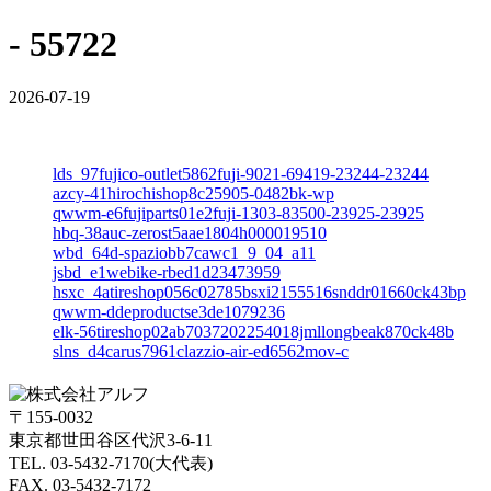
- 55722
2026-07-19
lds_97fujico-outlet5862fuji-9021-69419-23244-23244
azcy-41hirochishop8c25905-0482bk-wp
qwwm-e6fujiparts01e2fuji-1303-83500-23925-23925
hbq-38auc-zerost5aae1804h000019510
wbd_64d-spaziobb7cawc1_9_04_a11
jsbd_e1webike-rbed1d23473959
hsxc_4atireshop056c02785bsxi2155516snddr01660ck43bp
qwwm-ddeproductse3de1079236
elk-56tireshop02ab7037202254018jmllongbeak870ck48b
slns_d4carus7961clazzio-air-ed6562mov-c
〒155-0032
東京都世田谷区代沢3-6-11
TEL. 03-5432-7170(大代表)
FAX. 03-5432-7172