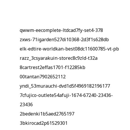
qwwm-eecomplete-ltdcad7fy-set4-378
zxws-71igarden527di10368-2d3f1s628db
elk-edtire-worldkan-best08dc11600785-vt-pb
razz_3csyarakuin-storec8c9zld-t32a
8cartrest2effas1701-f12285kb
00tantan7902652112
yndi_53murauchi-dvd1d5f4969182196177
7cfujico-outlete54afuji-1674-67240-23436-
23436
2bedenki1b5aed2765197
3bkirocad2p61529301