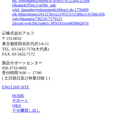
lds_69fujiparts204ffuji-878-69379-22264-22264
efkantoh2f5fsc2-s036r_sale
wbd_daeagleeyeshopping6c06top1-ds-1756400
elk-66tireshopee291215bvrx219555151566cr131560c45b
vgh-04pasteru736210-7579121
2dcraft-web2bb2sp8s1c385t5431w68580d2074
〒155-0032
東京都世田谷区代沢3-6-11
TEL. 03-5432-7170(大代表)
FAX. 03-5432-7172
製品サポートセンター
050-3733-0692
受付時間 9:00 ～ 17:00
( 土日祝日及び休業日除く)
ENGLISH SITE
HOME
サポート
Q&A
デモ機貸し出し