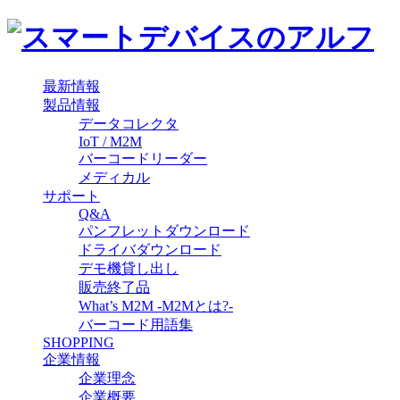
最新情報
製品情報
データコレクタ
IoT / M2M
バーコードリーダー
メディカル
サポート
Q&A
パンフレットダウンロード
ドライバダウンロード
デモ機貸し出し
販売終了品
What’s M2M -M2Mとは?-
バーコード用語集
SHOPPING
企業情報
企業理念
企業概要