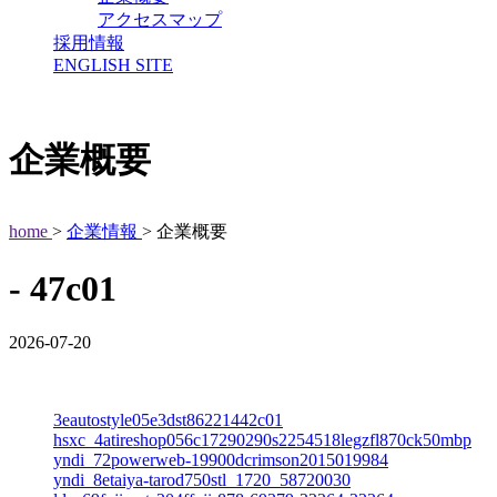
アクセスマップ
採用情報
ENGLISH SITE
企業概要
home
>
企業情報
> 企業概要
- 47c01
2026-07-20
3eautostyle05e3dst86221442c01
hsxc_4atireshop056c17290290s2254518legzfl870ck50mbp
yndi_72powerweb-19900dcrimson2015019984
yndi_8etaiya-tarod750stl_1720_58720030