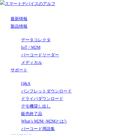
最新情報
製品情報
データコレクタ
IoT / M2M
バーコードリーダー
メディカル
サポート
Q&A
パンフレットダウンロード
ドライバダウンロード
デモ機貸し出し
販売終了品
What’s M2M -M2Mとは?-
バーコード用語集