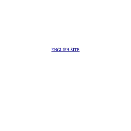
製品サポートセンター
050-3733-0692
受付時間 9:00 ～ 17:00
( 土日祝日及び休業日除く)
ENGLISH SITE