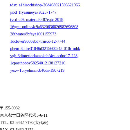
tdsx_a1hirochishop-26d408021506621966
jsbd_ffyasuneya7a02571747
tvcd-d0k-material0f87eqtc-2018
16gmt-online4c9a6320636826982696808
28theater8bfaya1001155973
1dclover9608ebd7trusco-12-7744
phem-8atire31046d3215600543-010r-mbk
vgh-3dinteriorkataokabf4cs-acdnc17-228
1cposthobby58254012138127210
yexv-1bryohinmcb46ds-1907219
〒155-0032
東京都世田谷区代沢3-6-11
TEL. 03-5432-7170(大代表)
FAX. 03-5432-7172