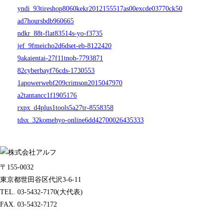
yndi_93tireshop8060kekr2012155517as00excde03770ck50
ad7hoursbdb960665
ndkr_88t-flat83514s-yo-f3735
jef_9fmeicho2d6dset-eb-8122420
9akaientai-27f11tnob-7793871
82cyberbayf76cds-1730553
1apowerwebf209crimson2015047970
a2tantancc1f1905176
rxpx_d4plus1tools5a27tr-8558358
tdsx_32komehyo-online6dd42700026435333
〒155-0032
東京都世田谷区代沢3-6-11
TEL. 03-5432-7170(大代表)
FAX. 03-5432-7172