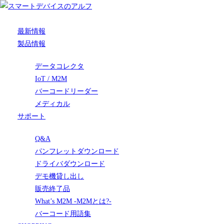
最新情報
製品情報
データコレクタ
IoT / M2M
バーコードリーダー
メディカル
サポート
Q&A
パンフレットダウンロード
ドライバダウンロード
デモ機貸し出し
販売終了品
What’s M2M -M2Mとは?-
バーコード用語集