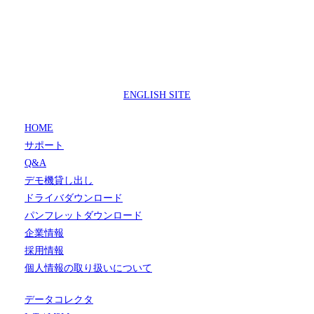
製品サポートセンター
050-3733-0692
受付時間 9:00 ～ 17:00
( 土日祝日及び休業日除く)
ENGLISH SITE
HOME
サポート
Q&A
デモ機貸し出し
ドライバダウンロード
パンフレットダウンロード
企業情報
採用情報
個人情報の取り扱いについて
データコレクタ