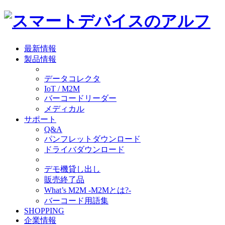
最新情報
製品情報
データコレクタ
IoT / M2M
バーコードリーダー
メディカル
サポート
Q&A
パンフレットダウンロード
ドライバダウンロード
デモ機貸し出し
販売終了品
What’s M2M -M2Mとは?-
バーコード用語集
SHOPPING
企業情報