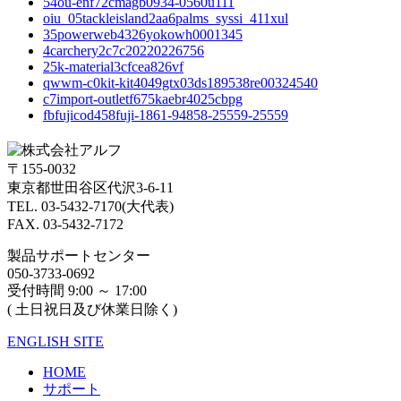
54ou-enf72cmagb0934-0560u111
oiu_05tackleisland2aa6palms_syssi_411xul
35powerweb4326yokowh0001345
4carchery2c7c20220226756
25k-material3cfcea826vf
qwwm-c0kit-kit4049gtx03ds189538re00324540
c7import-outletf675kaebr4025cbpg
fbfujicod458fuji-1861-94858-25559-25559
〒155-0032
東京都世田谷区代沢3-6-11
TEL. 03-5432-7170(大代表)
FAX. 03-5432-7172
製品サポートセンター
050-3733-0692
受付時間 9:00 ～ 17:00
( 土日祝日及び休業日除く)
ENGLISH SITE
HOME
サポート