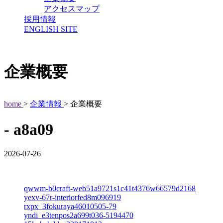
アクセスマップ
採用情報
ENGLISH SITE
企業概要
home
>
企業情報
> 企業概要
- a8a09
2026-07-26
qwwm-b0craft-web51a9721s1c41t4376w66579d2168
yexv-67r-interiorfed8m096919
rxpx_3fokuraya46010505-79
yndi_e3tenpos2a699t036-5194470