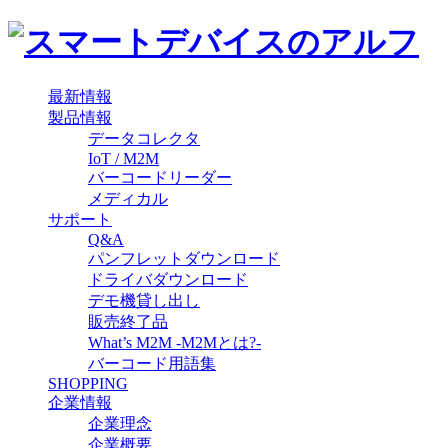
最新情報
製品情報
データコレクタ
IoT / M2M
バーコードリーダー
メディカル
サポート
Q&A
パンフレットダウンロード
ドライバダウンロード
デモ機貸し出し
販売終了品
What’s M2M -M2Mとは?-
バーコード用語集
SHOPPING
企業情報
企業理念
企業概要