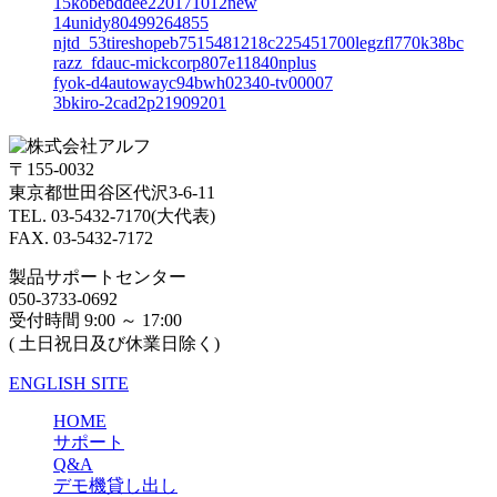
15kobebddee220171012new
14unidy80499264855
njtd_53tireshopeb7515481218c225451700legzfl770k38bc
razz_fdauc-mickcorp807e11840nplus
fyok-d4autowayc94bwh02340-tv00007
3bkiro-2cad2p21909201
〒155-0032
東京都世田谷区代沢3-6-11
TEL. 03-5432-7170(大代表)
FAX. 03-5432-7172
製品サポートセンター
050-3733-0692
受付時間 9:00 ～ 17:00
( 土日祝日及び休業日除く)
ENGLISH SITE
HOME
サポート
Q&A
デモ機貸し出し