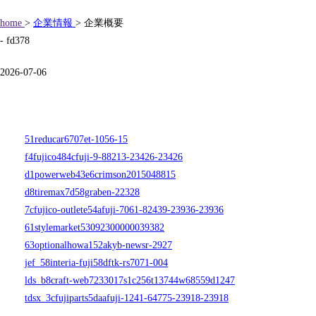
home
>
企業情報
> 企業概要
- fd378
2026-07-06
51reducar6707et-1056-15
f4fujico484cfuji-9-88213-23426-23426
d1powerweb43e6crimson2015048815
d8tiremax7d58graben-22328
7cfujico-outlete54afuji-7061-82439-23936-23936
61stylemarket53092300000039382
63optionalhowa152akyb-newsr-2927
jef_58interia-fuji58dftk-rs7071-004
lds_b8craft-web7233017s1c256t13744w68559d1247
tdsx_3cfujiparts5daafuji-1241-64775-23918-23918