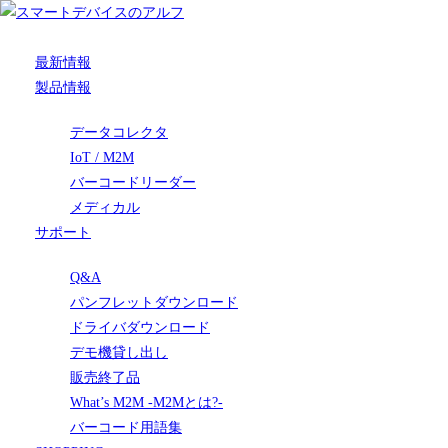
最新情報
製品情報
データコレクタ
IoT / M2M
バーコードリーダー
メディカル
サポート
Q&A
パンフレットダウンロード
ドライバダウンロード
デモ機貸し出し
販売終了品
What’s M2M -M2Mとは?-
バーコード用語集