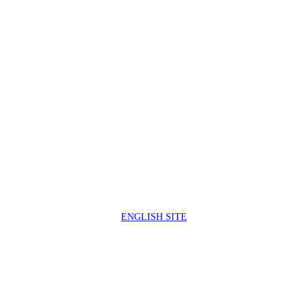
製品サポートセンター
050-3733-0692
受付時間 9:00 ～ 17:00
( 土日祝日及び休業日除く)
ENGLISH SITE