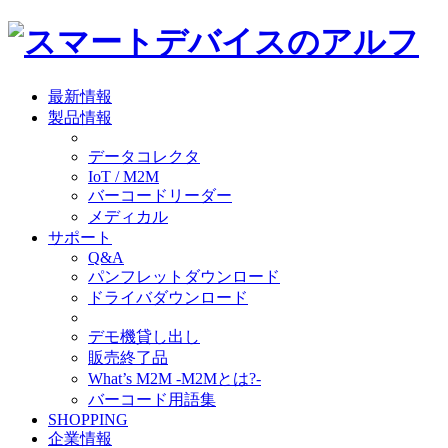
最新情報
製品情報
データコレクタ
IoT / M2M
バーコードリーダー
メディカル
サポート
Q&A
パンフレットダウンロード
ドライバダウンロード
デモ機貸し出し
販売終了品
What’s M2M -M2Mとは?-
バーコード用語集
SHOPPING
企業情報