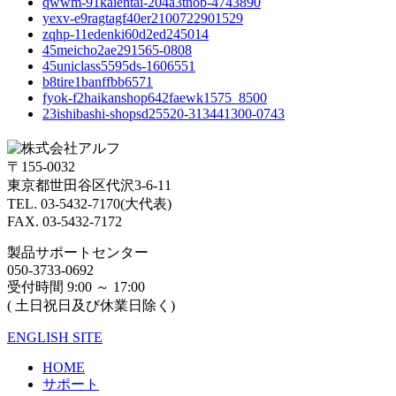
qwwm-91kaientai-204a3tnob-4743890
yexv-e9ragtagf40er2100722901529
zqhp-11edenki60d2ed245014
45meicho2ae291565-0808
45uniclass5595ds-1606551
b8tire1banffbb6571
fyok-f2haikanshop642faewk1575_8500
23ishibashi-shopsd25520-313441300-0743
〒155-0032
東京都世田谷区代沢3-6-11
TEL. 03-5432-7170(大代表)
FAX. 03-5432-7172
製品サポートセンター
050-3733-0692
受付時間 9:00 ～ 17:00
( 土日祝日及び休業日除く)
ENGLISH SITE
HOME
サポート