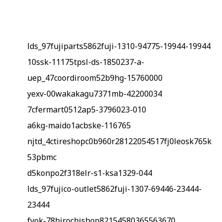
lds_97fujiparts5862fuji-1310-94775-19944-19944
10ssk-11175tpsl-ds-1850237-a-
uep_47coordiroom52b9hg-15760000
yexv-00wakakagu7371mb-42200034
7cfermart0512ap5-3796023-010
a6kg-maido1acbske-116765
njtd_4ctireshopc0b960r28122054517fj0leosk765k
53pbmc
d5konpo2f318elr-s1-ksa1329-044
lds_97fujico-outlet5862fuji-1307-69446-23444-
23444
fyok-78hirochishop82154580365563670