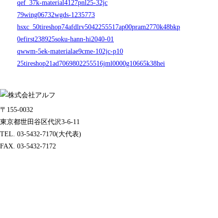
qef_37k-material4127pnl25-32jc
79wing06732wgds-1235773
hsxc_50tireshop74afdlrv5042255517ap00pram2770k48bkp
0efirst238925soku-hann-hi2040-01
qwwm-5ek-materialae9cme-102jc-p10
25tireshop21ad7069802255516jml0000g10665k38hei
〒155-0032
東京都世田谷区代沢3-6-11
TEL. 03-5432-7170(大代表)
FAX. 03-5432-7172
製品サポートセンター
050-3733-0692
受付時間 9:00 ～ 17:00
( 土日祝日及び休業日除く)