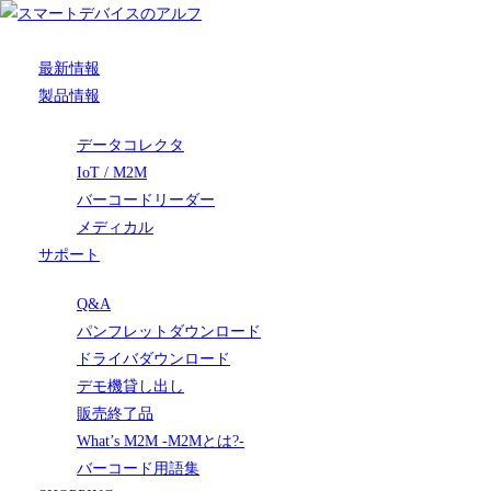
最新情報
製品情報
データコレクタ
IoT / M2M
バーコードリーダー
メディカル
サポート
Q&A
パンフレットダウンロード
ドライバダウンロード
デモ機貸し出し
販売終了品
What’s M2M -M2Mとは?-
バーコード用語集