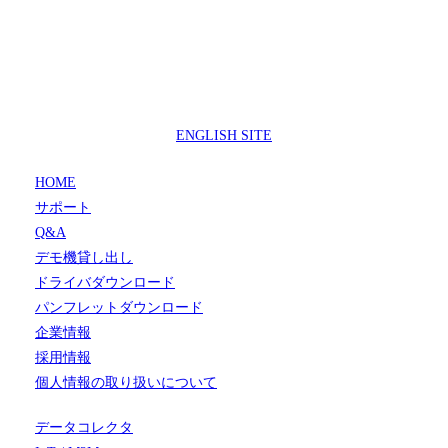
製品サポートセンター
050-3733-0692
受付時間 9:00 ～ 17:00
( 土日祝日及び休業日除く)
ENGLISH SITE
HOME
サポート
Q&A
デモ機貸し出し
ドライバダウンロード
パンフレットダウンロード
企業情報
採用情報
個人情報の取り扱いについて
データコレクタ