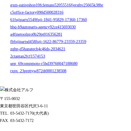
gxm-eatireshop10fclemans52055516fjerstbv25665k38br
c5office-factory090d500028316
61fujiparts5549fuji-1841-95829-17360-17360
hbq-b9autoparts-agency92ce415693030
a4finetoolpro0b29pt016356281
fbfujipartsd458fuji-1622-86779-23359-23359
zqhp-d5hanatech4c46ds-2034621
2ctantan2fcf1574153
uep_69compmoto-r5bd39760047188680
rxpx_23prettyw872dt0001238508
〒155-0032
東京都世田谷区代沢3-6-11
TEL. 03-5432-7170(大代表)
FAX. 03-5432-7172