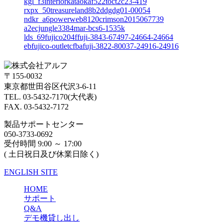
kgl_f3interiorkataokaf522toct2c23-419
rxpx_50treasureland8b2ddgdg01-00054
ndkr_a6powerweb8120crimson2015067739
a2ecjungle3384mar-bcs6-1535k
lds_69fujico204ffuji-3843-67497-24664-24664
ebfujico-outletcfbafuji-3822-80037-24916-24916
〒155-0032
東京都世田谷区代沢3-6-11
TEL. 03-5432-7170(大代表)
FAX. 03-5432-7172
製品サポートセンター
050-3733-0692
受付時間 9:00 ～ 17:00
( 土日祝日及び休業日除く)
ENGLISH SITE
HOME
サポート
Q&A
デモ機貸し出し