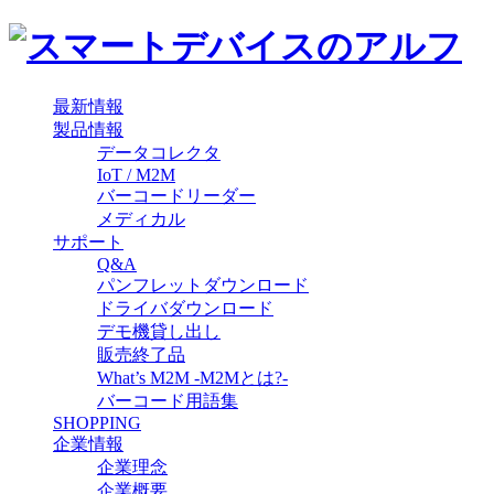
最新情報
製品情報
データコレクタ
IoT / M2M
バーコードリーダー
メディカル
サポート
Q&A
パンフレットダウンロード
ドライバダウンロード
デモ機貸し出し
販売終了品
What’s M2M -M2Mとは?-
バーコード用語集
SHOPPING
企業情報
企業理念
企業概要