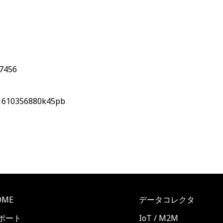
27456
1610356880k45pb
OME
データコレクタ
ポート
IoT / M2M