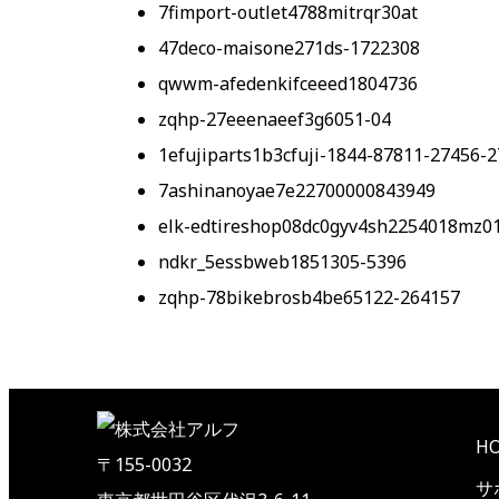
7fimport-outlet4788mitrqr30at
47deco-maisone271ds-1722308
qwwm-afedenkifceeed1804736
zqhp-27eeenaeef3g6051-04
1efujiparts1b3cfuji-1844-87811-27456-
7ashinanoyae7e22700000843949
elk-edtireshop08dc0gyv4sh2254018mz0
ndkr_5essbweb1851305-5396
zqhp-78bikebrosb4be65122-264157
H
〒155-0032
サ