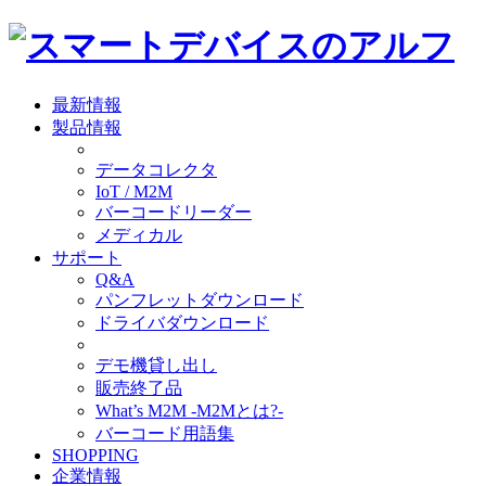
最新情報
製品情報
データコレクタ
IoT / M2M
バーコードリーダー
メディカル
サポート
Q&A
パンフレットダウンロード
ドライバダウンロード
デモ機貸し出し
販売終了品
What’s M2M -M2Mとは?-
バーコード用語集
SHOPPING
企業情報