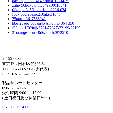
dacomplete-ltd4140formas1-set4-59
zqhp-56hokuto-inc849a10010541
0fkonpo2a5f1toli-s1-ktb2286-034
fyok-6bd-spazio210akscf10434
75tantan86a7566942
hbq-25auc-youaia454sinc-mb-364-350
f9fujico1f02fuji-3721-72327-22199-22199
31orange-benrie9d6zs-orb2872510
〒155-0032
東京都世田谷区代沢3-6-11
TEL. 03-5432-7170(大代表)
FAX. 03-5432-7172
製品サポートセンター
050-3733-0692
受付時間 9:00 ～ 17:00
( 土日祝日及び休業日除く)
ENGLISH SITE