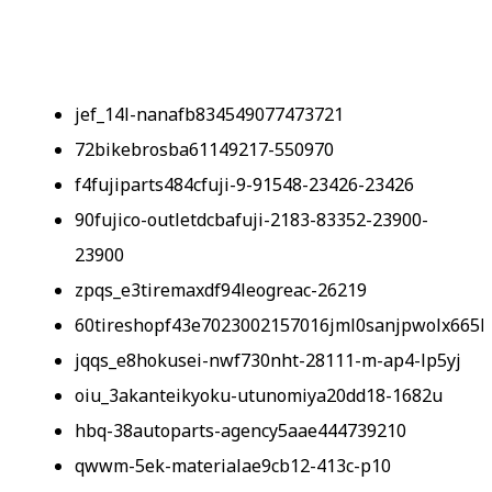
jef_14l-nanafb834549077473721
72bikebrosba61149217-550970
f4fujiparts484cfuji-9-91548-23426-23426
90fujico-outletdcbafuji-2183-83352-23900-
23900
zpqs_e3tiremaxdf94leogreac-26219
60tireshopf43e7023002157016jml0sanjpwolx665k
jqqs_e8hokusei-nwf730nht-28111-m-ap4-lp5yj
oiu_3akanteikyoku-utunomiya20dd18-1682u
hbq-38autoparts-agency5aae444739210
qwwm-5ek-materialae9cb12-413c-p10