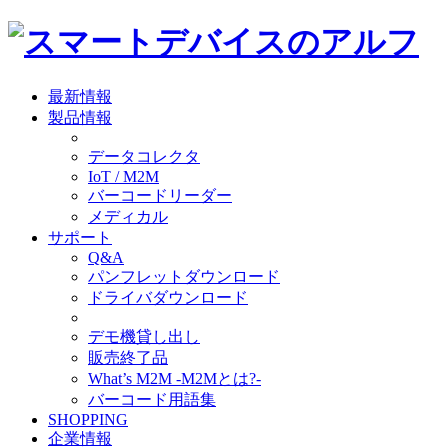
最新情報
製品情報
データコレクタ
IoT / M2M
バーコードリーダー
メディカル
サポート
Q&A
パンフレットダウンロード
ドライバダウンロード
デモ機貸し出し
販売終了品
What’s M2M -M2Mとは?-
バーコード用語集
SHOPPING
企業情報