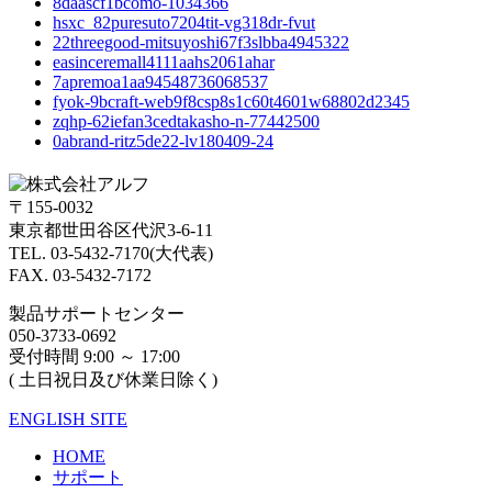
8daascf1bcomo-1034366
hsxc_82puresuto7204tit-vg318dr-fvut
22threegood-mitsuyoshi67f3slbba4945322
easinceremall4111aahs2061ahar
7apremoa1aa94548736068537
fyok-9bcraft-web9f8csp8s1c60t4601w68802d2345
zqhp-62iefan3cedtakasho-n-77442500
0abrand-ritz5de22-lv180409-24
〒155-0032
東京都世田谷区代沢3-6-11
TEL. 03-5432-7170(大代表)
FAX. 03-5432-7172
製品サポートセンター
050-3733-0692
受付時間 9:00 ～ 17:00
( 土日祝日及び休業日除く)
ENGLISH SITE
HOME
サポート