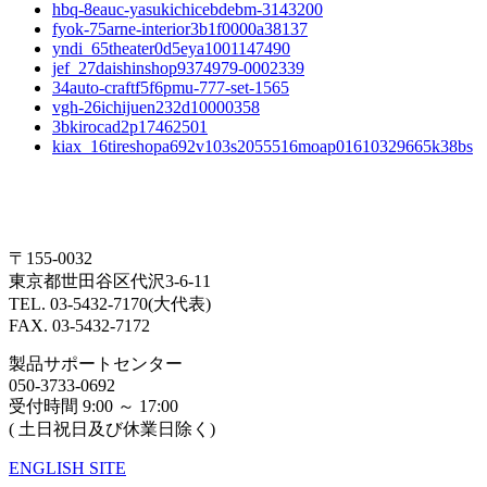
hbq-8eauc-yasukichicebdebm-3143200
fyok-75arne-interior3b1f0000a38137
yndi_65theater0d5eya1001147490
jef_27daishinshop9374979-0002339
34auto-craftf5f6pmu-777-set-1565
vgh-26ichijuen232d10000358
3bkirocad2p17462501
kiax_16tireshopa692v103s2055516moap01610329665k38bs
〒155-0032
東京都世田谷区代沢3-6-11
TEL. 03-5432-7170(大代表)
FAX. 03-5432-7172
製品サポートセンター
050-3733-0692
受付時間 9:00 ～ 17:00
( 土日祝日及び休業日除く)
ENGLISH SITE