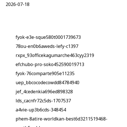
2026-07-18
fyok-e3e-sque580t0001739673
78ou-en0b6aweds-lefy-c1397
rxpx_93officekagumarche463cyy2319
efchubo-pro-soko452590019713
fyok-76comparte905e11235
uep_bbcocodecowdd84784940
jef_4cedenkia696ed898328
lds_cacnfr72c5ds-1707537
a4vie-up3b6cds-348454
phem-8atire-worldkan-best6d3211519468-