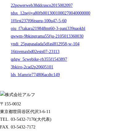
22powerweb38ddcusco2015002097
tdsx_12nejiya80fb0013001000270040000000
1ffirst237f06tsuru-100u47-5-60
oiu_f7takara219848mt60-3-pani339naokbl
qwwm-9bkingrama55fju-2105013360030
yndi_25papasalada5dfasl812958-w-104
16tiremaxbd02ests07-23113
qdgw_5cwebike-rb355f1543897
3bkiro-2cad2p20605101
lds_bfamrie774806acdtc149
〒155-0032
東京都世田谷区代沢3-6-11
TEL. 03-5432-7170(大代表)
FAX. 03-5432-7172