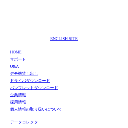
製品サポートセンター
050-3733-0692
受付時間 9:00 ～ 17:00
( 土日祝日及び休業日除く)
ENGLISH SITE
HOME
サポート
Q&A
デモ機貸し出し
ドライバダウンロード
パンフレットダウンロード
企業情報
採用情報
個人情報の取り扱いについて
データコレクタ