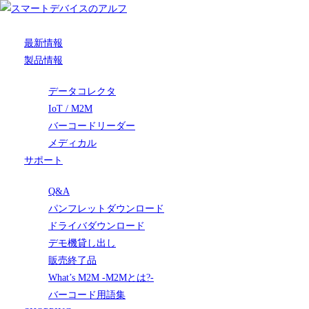
最新情報
製品情報
データコレクタ
IoT / M2M
バーコードリーダー
メディカル
サポート
Q&A
パンフレットダウンロード
ドライバダウンロード
デモ機貸し出し
販売終了品
What’s M2M -M2Mとは?-
バーコード用語集