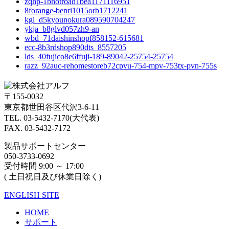
zqhp-1bhotroad1bea1171116951
8forange-benri1015orb1712241
kgl_d5kyounokura089590704247
ykja_b8glvd057zh9-an
wbd_71daishinshopf858152-615681
ecc-8b3rdshop890dts_8557205
lds_40fujico8e6ffuji-189-89042-25754-25754
razz_92auc-rehomestoreb72cpvu-754-mpv-753tx-pvn-755s
〒155-0032
東京都世田谷区代沢3-6-11
TEL. 03-5432-7170(大代表)
FAX. 03-5432-7172
製品サポートセンター
050-3733-0692
受付時間 9:00 ～ 17:00
( 土日祝日及び休業日除く)
ENGLISH SITE
HOME
サポート