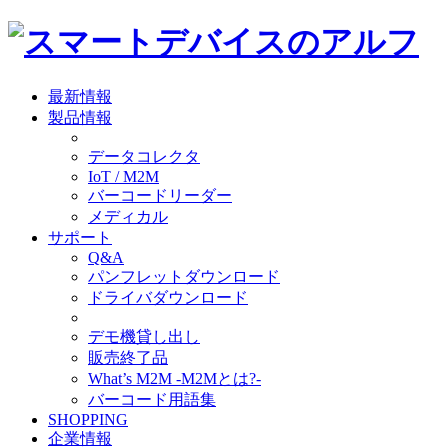
最新情報
製品情報
データコレクタ
IoT / M2M
バーコードリーダー
メディカル
サポート
Q&A
パンフレットダウンロード
ドライバダウンロード
デモ機貸し出し
販売終了品
What’s M2M -M2Mとは?-
バーコード用語集
SHOPPING
企業情報