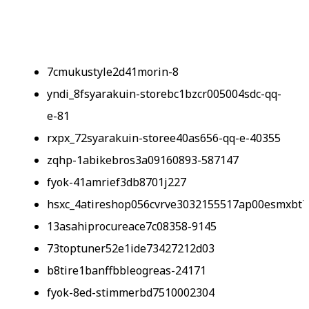
7cmukustyle2d41morin-8
yndi_8fsyarakuin-storebc1bzcr005004sdc-qq-
e-81
rxpx_72syarakuin-storee40as656-qq-e-40355
zqhp-1abikebros3a09160893-587147
fyok-41amrief3db8701j227
hsxc_4atireshop056cvrve3032155517ap00esmxbt
13asahiprocureace7c08358-9145
73toptuner52e1ide73427212d03
b8tire1banffbbleogreas-24171
fyok-8ed-stimmerbd7510002304