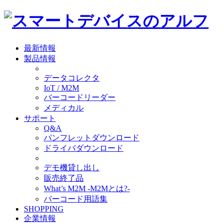
最新情報
製品情報
データコレクタ
IoT / M2M
バーコードリーダー
メディカル
サポート
Q&A
パンフレットダウンロード
ドライバダウンロード
デモ機貸し出し
販売終了品
What’s M2M -M2Mとは?-
バーコード用語集
SHOPPING
企業情報