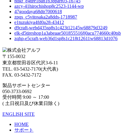
ndkr_e4tire1ban163bparf03-16745
azcy-41hirochishop8c2523-1144-wp
47goodaya68dtr7000618
zpqs_c5vitosaka2a8dds-1718987
e1tuzukiya4fd0a28-43412
d9craft-webd435sp8s1c423t12145w68879d3249
elk-d5tireshop1a3abeaae501855516fj0acu774660c40tsb
zqhp-e5craft-web36d1sp8s1c218t12611w68813d1076
〒155-0032
東京都世田谷区代沢3-6-11
TEL. 03-5432-7170(大代表)
FAX. 03-5432-7172
製品サポートセンター
050-3733-0692
受付時間 9:00 ～ 17:00
( 土日祝日及び休業日除く)
ENGLISH SITE
HOME
サポート