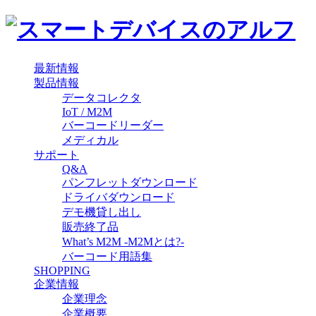
最新情報
製品情報
データコレクタ
IoT / M2M
バーコードリーダー
メディカル
サポート
Q&A
パンフレットダウンロード
ドライバダウンロード
デモ機貸し出し
販売終了品
What’s M2M -M2Mとは?-
バーコード用語集
SHOPPING
企業情報
企業理念
企業概要