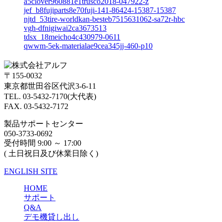
a5clover960881e1trusco2018-047922-z
jef_b8fujiparts8e70fuji-141-86424-15387-15387
njtd_53tire-worldkan-besteb7515631062-sa72r-hbc
vgh-dfnigiwai2ca3673513
tdsx_18meicho4c430979-0611
qwwm-5ek-materialae9cea345jj-460-p10
〒155-0032
東京都世田谷区代沢3-6-11
TEL. 03-5432-7170(大代表)
FAX. 03-5432-7172
製品サポートセンター
050-3733-0692
受付時間 9:00 ～ 17:00
( 土日祝日及び休業日除く)
ENGLISH SITE
HOME
サポート
Q&A
デモ機貸し出し