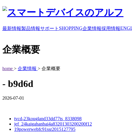
SHOPPING
ENGL
最新情報
製品情報
サポート
企業情報
採用情報
企業概要
home
>
企業情報
> 企業概要
- b9d6d
2026-07-01
tvcd-23kougland33dd77ts_8338098
jef_24kaigahanbai4a83201303200200f12
19powerwebfc91ssr2015127795