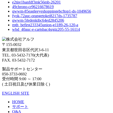
e2tire1banfdf3mk56mb-26201
49chrono-cr96216678619
qwwm-85eagleeyeshoppingebcftop1-ds-1049656
fyok-72auc-orangetokei8217ds-1735787
qwwm-5fedenkibc64ed2845206
rpth_befirst233345union-g1189-26-120-a
wbd_40auc-e-cartsbac4srgiz205-55-16114
〒155-0032
東京都世田谷区代沢3-6-11
TEL. 03-5432-7170(大代表)
FAX. 03-5432-7172
製品サポートセンター
050-3733-0692
受付時間 9:00 ～ 17:00
( 土日祝日及び休業日除く)
ENGLISH SITE
HOME
サポート
Q&A