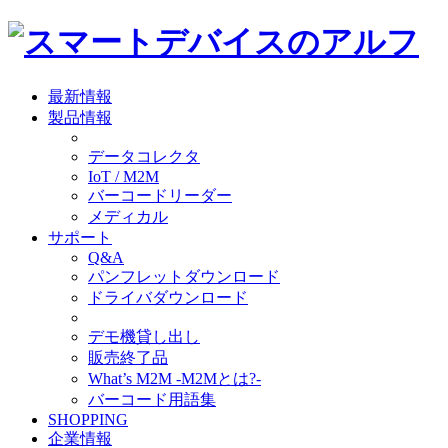
最新情報
製品情報
データコレクタ
IoT / M2M
バーコードリーダー
メディカル
サポート
Q&A
パンフレットダウンロード
ドライバダウンロード
デモ機貸し出し
販売終了品
What’s M2M -M2Mとは?-
バーコード用語集
SHOPPING
企業情報