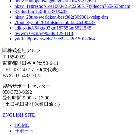
hbq-9cautoparts-agency020b1d428272620
hkzy_1etireshop1ce1000421q2256517fj0leoch765k53bmcm
37plus1tools3fdftr-3319407
hkzy_28tire-worldkan-best362f309081-velsp-dm
7foutletyatoh2fd5bilstein-mb-bts46190437
adkit-kitcb54gtx03gm187553nt5521545
qwwm-0acnfre9b2ds-1293118
yndi_b8powerweb-19ee22ssr2015018064
〒155-0032
東京都世田谷区代沢3-6-11
TEL. 03-5432-7170(大代表)
FAX. 03-5432-7172
製品サポートセンター
050-3733-0692
受付時間 9:00 ～ 17:00
( 土日祝日及び休業日除く)
ENGLISH SITE
HOME
サポート