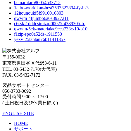
bemarutaro86054533712
1etire-worldkan-best7533322894-fy-hs3
12itounouki5f9910010803
qwwm-4fjumbo6a6a3927211
c6ssk-1dddcsimizu-00025-4389305-b-
qwwm-5ek-materialae9cea733c-10-p10
f1zip-spo0a52ds-1911550
yexv-25tantan76b11411357
〒155-0032
東京都世田谷区代沢3-6-11
TEL. 03-5432-7170(大代表)
FAX. 03-5432-7172
製品サポートセンター
050-3733-0692
受付時間 9:00 ～ 17:00
( 土日祝日及び休業日除く)
ENGLISH SITE
HOME
サポート