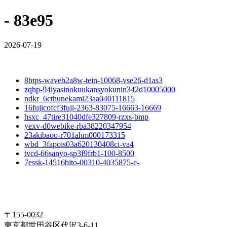
- 83e95
2026-07-19
8btps-waveb2a8w-tein-10068-vse26-d1as3
zqhp-94iyasinokuukansyokunin342d10005000
ndkr_6cthunekami23aa040111815
16fujicofcf3fuji-2363-83075-16663-16669
hsxc_47tire31040dfe327809-rzxs-bmp
yexv-d0webike-rba38220347954
23akibaoo-r701ahm000173315
wbd_3fapois03a620130408ci-va4
tvcd-66sanyo-sp3f9frb1-100-8500
7essk-14516bito-00310-4035875-e-
〒155-0032
東京都世田谷区代沢3-6-11