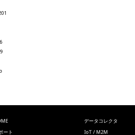
201
6
49
o
OME
データコレクタ
ポート
IoT / M2M