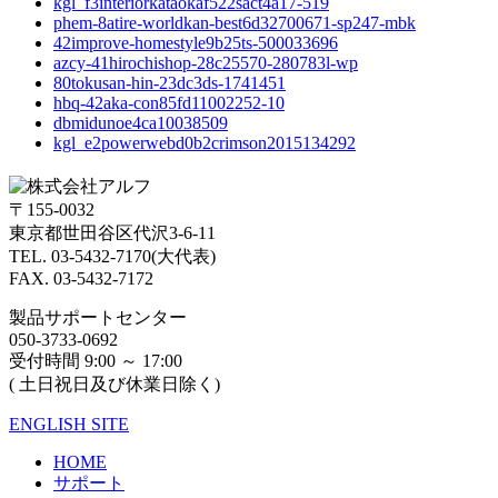
kgl_f3interiorkataokaf522sact4a17-519
phem-8atire-worldkan-best6d32700671-sp247-mbk
42improve-homestyle9b25ts-500033696
azcy-41hirochishop-28c25570-280783l-wp
80tokusan-hin-23dc3ds-1741451
hbq-42aka-con85fd11002252-10
dbmidunoe4ca10038509
kgl_e2powerwebd0b2crimson2015134292
〒155-0032
東京都世田谷区代沢3-6-11
TEL. 03-5432-7170(大代表)
FAX. 03-5432-7172
製品サポートセンター
050-3733-0692
受付時間 9:00 ～ 17:00
( 土日祝日及び休業日除く)
ENGLISH SITE
HOME
サポート