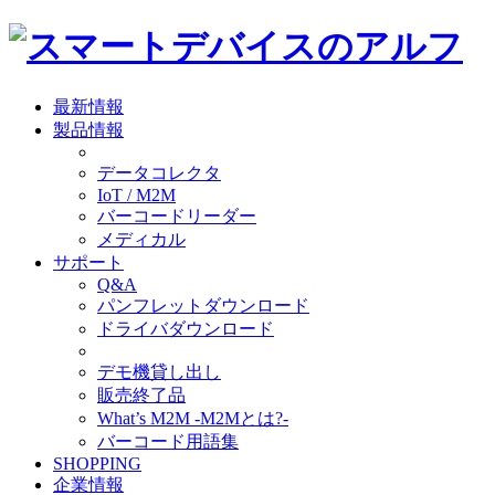
最新情報
製品情報
データコレクタ
IoT / M2M
バーコードリーダー
メディカル
サポート
Q&A
パンフレットダウンロード
ドライバダウンロード
デモ機貸し出し
販売終了品
What’s M2M -M2Mとは?-
バーコード用語集
SHOPPING
企業情報