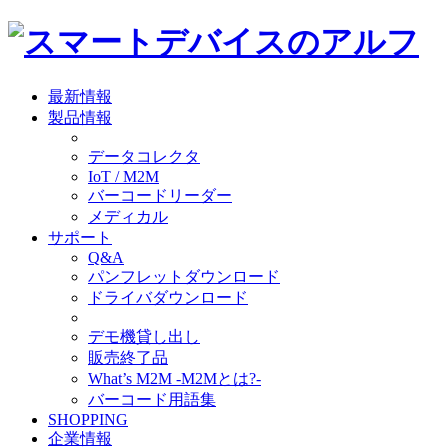
最新情報
製品情報
データコレクタ
IoT / M2M
バーコードリーダー
メディカル
サポート
Q&A
パンフレットダウンロード
ドライバダウンロード
デモ機貸し出し
販売終了品
What’s M2M -M2Mとは?-
バーコード用語集
SHOPPING
企業情報