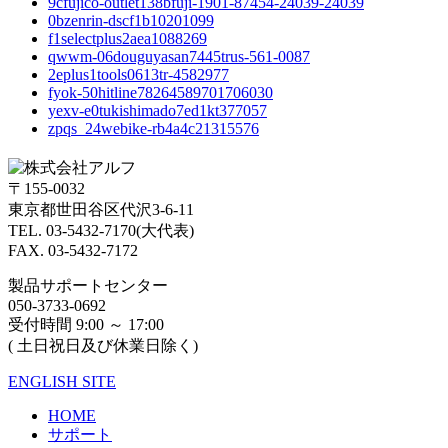
9cfujico-outlet138bfuji-1901-87454-24039-24039
0bzenrin-dscf1b10201099
f1selectplus2aea1088269
qwwm-06douguyasan7445trus-561-0087
2eplus1tools0613tr-4582977
fyok-50hitline78264589701706030
yexv-e0tukishimado7ed1kt377057
zpqs_24webike-rb4a4c21315576
〒155-0032
東京都世田谷区代沢3-6-11
TEL. 03-5432-7170(大代表)
FAX. 03-5432-7172
製品サポートセンター
050-3733-0692
受付時間 9:00 ～ 17:00
( 土日祝日及び休業日除く)
ENGLISH SITE
HOME
サポート