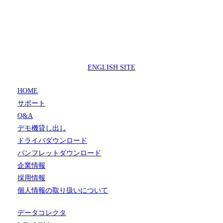
製品サポートセンター
050-3733-0692
受付時間 9:00 ～ 17:00
( 土日祝日及び休業日除く)
ENGLISH SITE
HOME
サポート
Q&A
デモ機貸し出し
ドライバダウンロード
パンフレットダウンロード
企業情報
採用情報
個人情報の取り扱いについて
データコレクタ