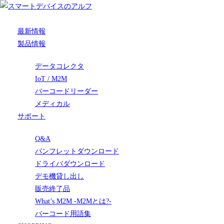
最新情報
製品情報
データコレクタ
IoT / M2M
バーコードリーダー
メディカル
サポート
Q&A
パンフレットダウンロード
ドライバダウンロード
デモ機貸し出し
販売終了品
What’s M2M -M2Mとは?-
バーコード用語集