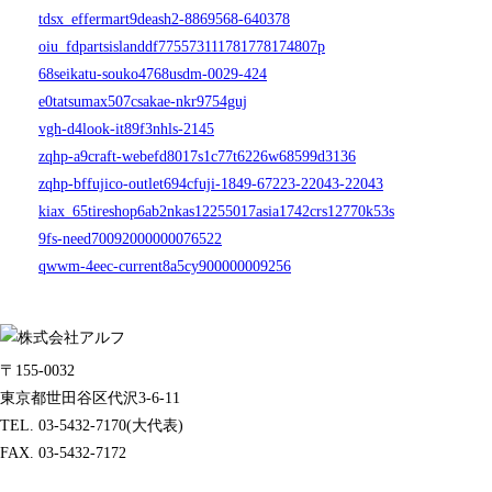
tdsx_effermart9deash2-8869568-640378
oiu_fdpartsislanddf775573111781778174807p
68seikatu-souko4768usdm-0029-424
e0tatsumax507csakae-nkr9754guj
vgh-d4look-it89f3nhls-2145
zqhp-a9craft-webefd8017s1c77t6226w68599d3136
zqhp-bffujico-outlet694cfuji-1849-67223-22043-22043
kiax_65tireshop6ab2nkas12255017asia1742crs12770k53s
9fs-need70092000000076522
qwwm-4eec-current8a5cy900000009256
〒155-0032
東京都世田谷区代沢3-6-11
TEL. 03-5432-7170(大代表)
FAX. 03-5432-7172