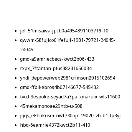
jef_51misawa-jpcb0a4954391103719-10
qwwm-58fujico01fefuji-1981-79721-24045-
24045
gmd-a5amriecbecs-kwct2b06-433
rxpx_7ftantan-plus38231656034
yndi_depowerweb2981crimson2015102694
gmd-ffbikebros4b07146677-545432
tvcd-3espoke-seyad7a3pa_xmaruix_wls11600
45mekamonoae29ntb-u-508
jqqs_e8hokusei-nwf730ajr-19020-vb-b1-lp3yj
hbq-6eamrie4372kwct2b11-410