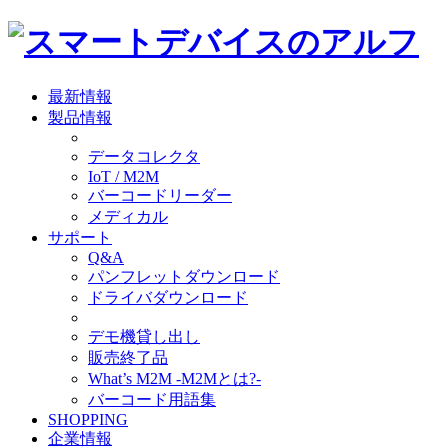
最新情報
製品情報
データコレクタ
IoT / M2M
バーコードリーダー
メディカル
サポート
Q&A
パンフレットダウンロード
ドライバダウンロード
デモ機貸し出し
販売終了品
What’s M2M -M2Mとは?-
バーコード用語集
SHOPPING
企業情報