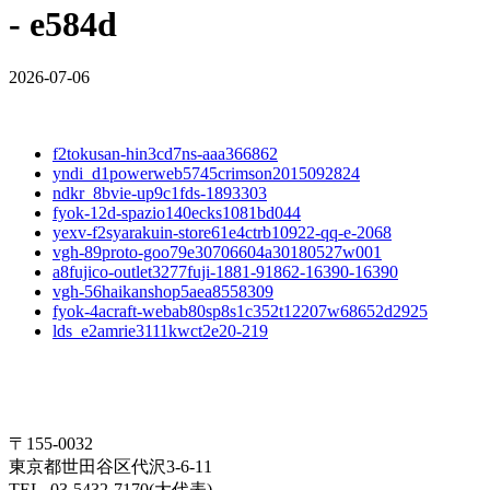
- e584d
2026-07-06
f2tokusan-hin3cd7ns-aaa366862
yndi_d1powerweb5745crimson2015092824
ndkr_8bvie-up9c1fds-1893303
fyok-12d-spazio140ecks1081bd044
yexv-f2syarakuin-store61e4ctrb10922-qq-e-2068
vgh-89proto-goo79e30706604a30180527w001
a8fujico-outlet3277fuji-1881-91862-16390-16390
vgh-56haikanshop5aea8558309
fyok-4acraft-webab80sp8s1c352t12207w68652d2925
lds_e2amrie3111kwct2e20-219
〒155-0032
東京都世田谷区代沢3-6-11
TEL. 03-5432-7170(大代表)