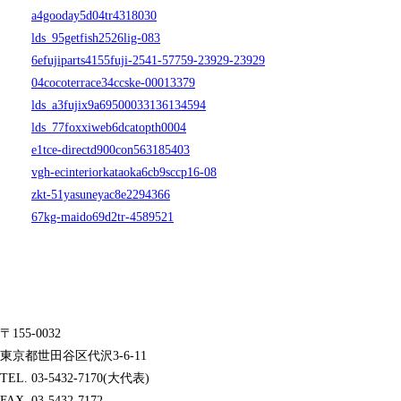
a4gooday5d04tr4318030
lds_95getfish2526lig-083
6efujiparts4155fuji-2541-57759-23929-23929
04cocoterrace34ccske-00013379
lds_a3fujix9a69500033136134594
lds_77foxxiweb6dcatopth0004
e1tce-directd900con563185403
vgh-ecinteriorkataoka6cb9sccp16-08
zkt-51yasuneyac8e2294366
67kg-maido69d2tr-4589521
〒155-0032
東京都世田谷区代沢3-6-11
TEL. 03-5432-7170(大代表)
FAX. 03-5432-7172