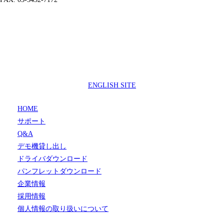
製品サポートセンター
050-3733-0692
受付時間 9:00 ～ 17:00
( 土日祝日及び休業日除く)
ENGLISH SITE
HOME
サポート
Q&A
デモ機貸し出し
ドライバダウンロード
パンフレットダウンロード
企業情報
採用情報
個人情報の取り扱いについて