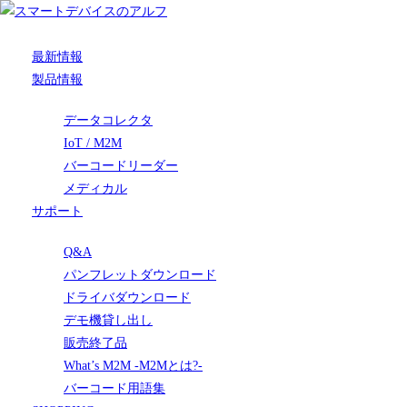
最新情報
製品情報
データコレクタ
IoT / M2M
バーコードリーダー
メディカル
サポート
Q&A
パンフレットダウンロード
ドライバダウンロード
デモ機貸し出し
販売終了品
What’s M2M -M2Mとは?-
バーコード用語集