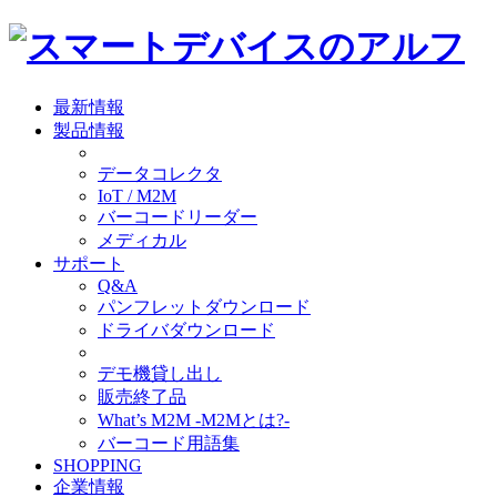
最新情報
製品情報
データコレクタ
IoT / M2M
バーコードリーダー
メディカル
サポート
Q&A
パンフレットダウンロード
ドライバダウンロード
デモ機貸し出し
販売終了品
What’s M2M -M2Mとは?-
バーコード用語集
SHOPPING
企業情報