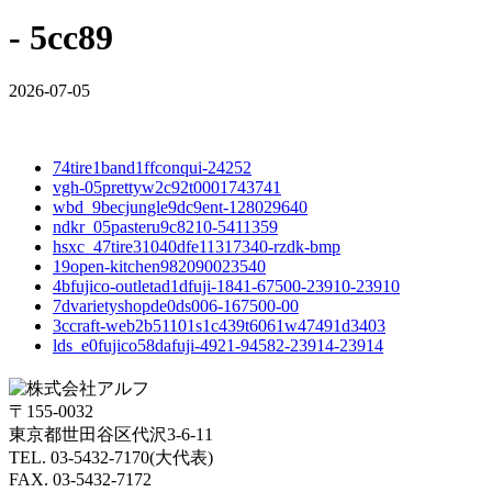
- 5cc89
2026-07-05
74tire1band1ffconqui-24252
vgh-05prettyw2c92t0001743741
wbd_9becjungle9dc9ent-128029640
ndkr_05pasteru9c8210-5411359
hsxc_47tire31040dfe11317340-rzdk-bmp
19open-kitchen982090023540
4bfujico-outletad1dfuji-1841-67500-23910-23910
7dvarietyshopde0ds006-167500-00
3ccraft-web2b51101s1c439t6061w47491d3403
lds_e0fujico58dafuji-4921-94582-23914-23914
〒155-0032
東京都世田谷区代沢3-6-11
TEL. 03-5432-7170(大代表)
FAX. 03-5432-7172