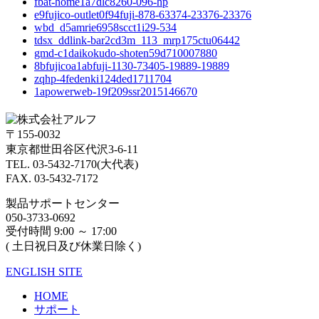
fbat-home1a7dlc8260-096-hp
e9fujico-outlet0f94fuji-878-63374-23376-23376
wbd_d5amrie6958scct1i29-534
tdsx_ddlink-bar2cd3m_113_mrp175ctu06442
gmd-c1daikokudo-shoten59d710007880
8bfujicoa1abfuji-1130-73405-19889-19889
zqhp-4fedenki124ded1711704
1apowerweb-19f209ssr2015146670
〒155-0032
東京都世田谷区代沢3-6-11
TEL. 03-5432-7170(大代表)
FAX. 03-5432-7172
製品サポートセンター
050-3733-0692
受付時間 9:00 ～ 17:00
( 土日祝日及び休業日除く)
ENGLISH SITE
HOME
サポート