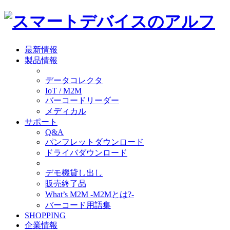
最新情報
製品情報
データコレクタ
IoT / M2M
バーコードリーダー
メディカル
サポート
Q&A
パンフレットダウンロード
ドライバダウンロード
デモ機貸し出し
販売終了品
What’s M2M -M2Mとは?-
バーコード用語集
SHOPPING
企業情報