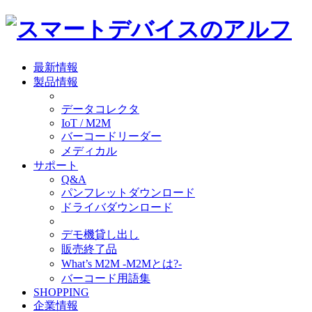
最新情報
製品情報
データコレクタ
IoT / M2M
バーコードリーダー
メディカル
サポート
Q&A
パンフレットダウンロード
ドライバダウンロード
デモ機貸し出し
販売終了品
What’s M2M -M2Mとは?-
バーコード用語集
SHOPPING
企業情報