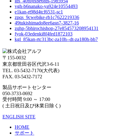
lds_40fujix8e6fds-1985954
vgh-b6nanako-ya924e10554493
e1kan-rt98d4tcf6531-sc1
zpqs_9cwebike-rb1c7622219336
49tukishimado8ee6asn7-3827-16
zqhp-5bhirochishop-27e854573208954131
fyok-03edenki8f4fed1872103
kgl_85kan-rtc313bc-za10h--dt-za180h-bb7
〒155-0032
東京都世田谷区代沢3-6-11
TEL. 03-5432-7170(大代表)
FAX. 03-5432-7172
製品サポートセンター
050-3733-0692
受付時間 9:00 ～ 17:00
( 土日祝日及び休業日除く)
ENGLISH SITE
HOME
サポート