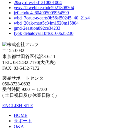
29sry-dressbd1210001004
yexv-12webike-rbde5921808304
jef_cbdtc4a604905009954599
wbd_7cauc-e-carts9b56sf50245_40_21x4
wbd_20ak-mart5c34m1520m15804
gmd-2eastion892ce34233
fyok-dehatoya11bftsk160625230
〒155-0032
東京都世田谷区代沢3-6-11
TEL. 03-5432-7170(大代表)
FAX. 03-5432-7172
製品サポートセンター
050-3733-0692
受付時間 9:00 ～ 17:00
( 土日祝日及び休業日除く)
ENGLISH SITE
HOME
サポート
Q&A