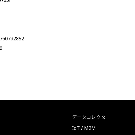
3705f
67607d2852
0
データコレクタ
ト
IoT / M2M