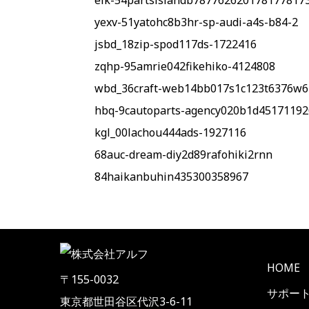
elk-54partsislandb787762620178177817
yexv-51yatohc8b3hr-sp-audi-a4s-b84-2
jsbd_18zip-spod117ds-1722416
zqhp-95amrie042fikehiko-4124808
wbd_36craft-web14bb017s1c123t6376w
hbq-9cautoparts-agency020b1d45171192
kgl_00lachou444ads-1927116
68auc-dream-diy2d89rafohiki2rnn
84haikanbuhin435300358967
HOME
〒155-0032
サポー
東京都世田谷区代沢3-6-11