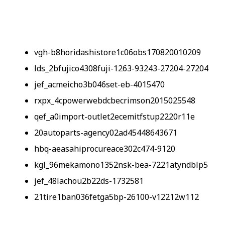
vgh-b8horidashistore1c06obs170820010209
lds_2bfujico4308fuji-1263-93243-27204-27204
jef_acmeicho3b046set-eb-4015470
rxpx_4cpowerwebdcbecrimson2015025548
qef_a0import-outlet2ecemitfstup2220r11e
20autoparts-agency02ad45448643671
hbq-aeasahiprocureace302c474-9120
kgl_96mekamono1352nsk-bea-7221atyndblp5
jef_48lachou2b22ds-1732581
21tire1ban036fetga5bp-26100-v12212w112