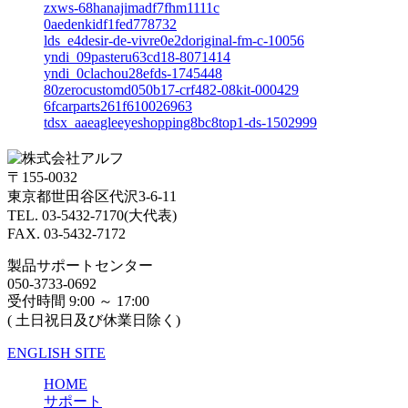
zxws-68hanajimadf7fhm1111c
0aedenkidf1fed778732
lds_e4desir-de-vivre0e2doriginal-fm-c-10056
yndi_09pasteru63cd18-8071414
yndi_0clachou28efds-1745448
80zerocustomd050b17-crf482-08kit-000429
6fcarparts261f610026963
tdsx_aaeagleeyeshopping8bc8top1-ds-1502999
〒155-0032
東京都世田谷区代沢3-6-11
TEL. 03-5432-7170(大代表)
FAX. 03-5432-7172
製品サポートセンター
050-3733-0692
受付時間 9:00 ～ 17:00
( 土日祝日及び休業日除く)
ENGLISH SITE
HOME
サポート